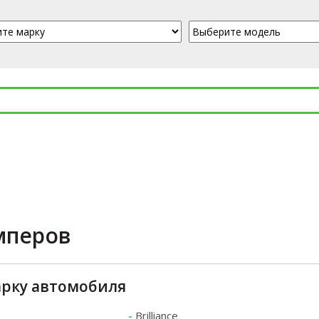
мперов
рку автомобиля
-
Brilliance