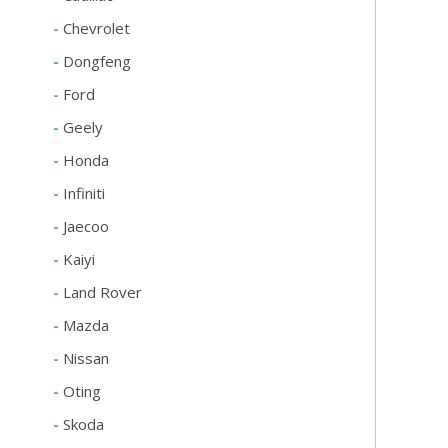
-
Chevrolet
-
Dongfeng
-
Ford
-
Geely
-
Honda
-
Infiniti
-
Jaecoo
-
Kaiyi
-
Land Rover
-
Mazda
-
Nissan
-
Oting
-
Skoda