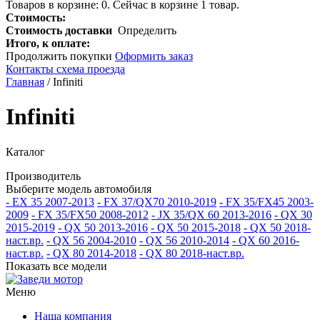
Товаров в корзине:
0
.
Сейчас в корзине 1 товар.
Стоимость:
Стоимость доставки
Определить
Итого, к оплате:
Продолжить покупки
Оформить заказ
Контакты схема проезда
Главная
/ Infiniti
Infiniti
Каталог
Производитель
Выберите модель автомобиля
-
EX 35 2007-2013
-
FX 37/QX70 2010-2019
-
FX 35/FX45 2003-
2009
-
FX 35/FX50 2008-2012
-
JX 35/QX 60 2013-2016
-
QX 30
2015-2019
-
QX 50 2013-2016
-
QX 50 2015-2018
-
QX 50 2018-
наст.вр.
-
QX 56 2004-2010
-
QX 56 2010-2014
-
QX 60 2016-
наст.вр.
-
QX 80 2014-2018
-
QX 80 2018-наст.вр.
Показать все модели
Меню
Наша компания